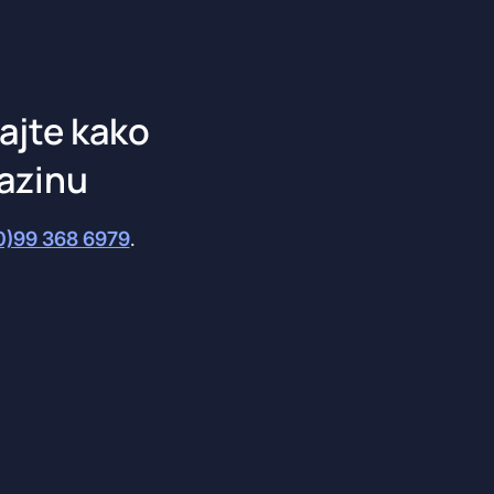
ajte kako
azinu
0)99 368 6979
.