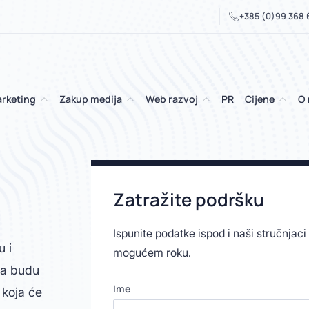
+385 (0)99 368
arketing
Zakup medija
Web razvoj
PR
Cijene
O
Zatražite podršku
Ispunite podatke ispod i naši stručnjac
u i
mogućem roku.
ma budu
Ime
 koja će