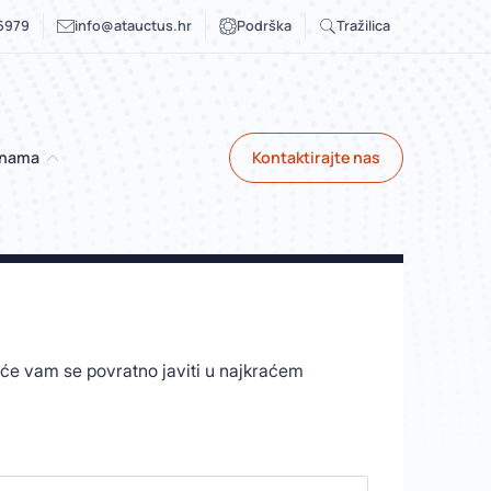
 6979
info@atauctus.hr
Podrška
Tražilica
 nama
Kontaktirajte nas
i će vam se povratno javiti u najkraćem