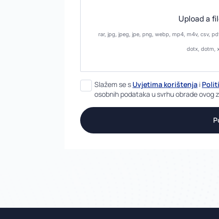
Upload a fi
rar, jpg, jpeg, jpe, png, webp, mp4, m4v, csv, pdf
dotx, dotm, 
Izjava
Slažem se s
Uvjetima korištenja
i
Polit
o
osobnih podataka u svrhu obrade ovog 
uvjetima
korištenja
P
i
politici
privatnosti
*