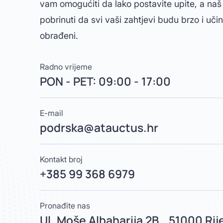
vam omogućiti da lako postavite upite, a naš
pobrinuti da svi vaši zahtjevi budu brzo i uči
obrađeni.
Radno vrijeme
PON - PET: 09:00 - 17:00
E-mail
podrska@atauctus.hr
Kontakt broj
+385 99 368 6979
Pronađite nas
Ul. Moše Albaharija 2B, 51000 Rij