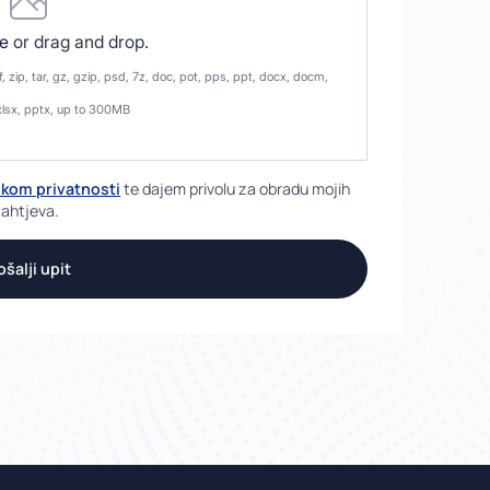
le
or drag and drop.
, zip, tar, gz, gzip, psd, 7z, doc, pot, pps, ppt, docx, docm,
xlsx, pptx, up to 300MB
ikom privatnosti
te dajem privolu za obradu mojih
zahtjeva.
ošalji upit