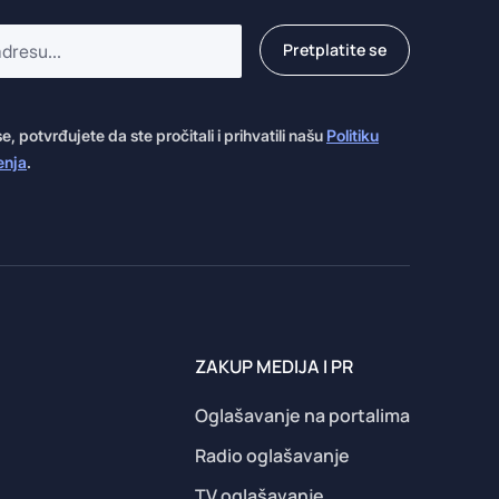
Pretplatite se
 potvrđujete da ste pročitali i prihvatili našu
Politiku
enja
.
ZAKUP MEDIJA I PR
Oglašavanje na portalima
Radio oglašavanje
TV oglašavanje