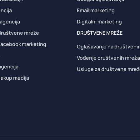
ncija
Email marketing
agencija
Digitalni marketing
 društvene mreže
DRUŠTVENE MREŽE
 Facebook marketing
Oglašavanje na društven
a
Vođenje društvenih mrež
agencija
Usluge za društvene mrež
zakup medija