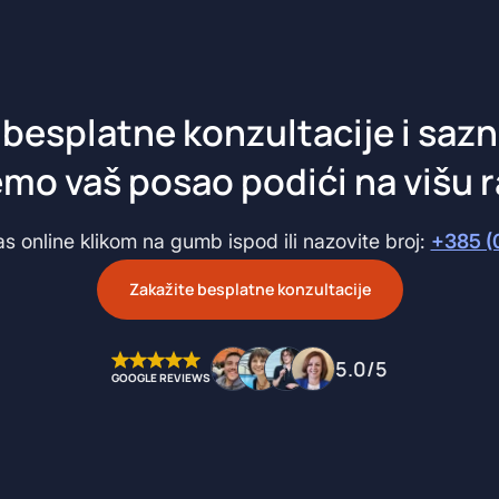
 besplatne konzultacije i sazn
o vaš posao podići na višu r
as online klikom na gumb ispod ili nazovite broj:
+385 (
Zakažite besplatne konzultacije
5.0/5
GOOGLE REVIEWS