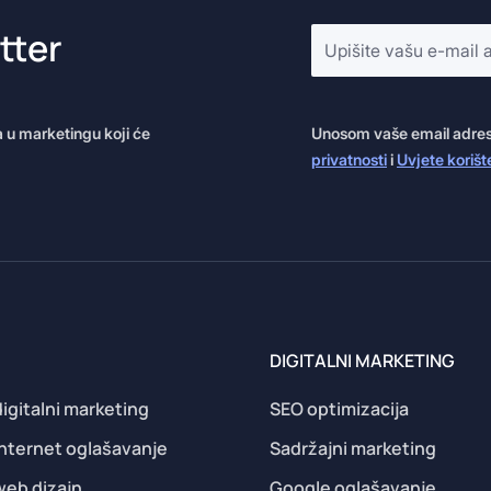
E-
tter
mail
adresa
*
a u marketingu koji će
Unosom vaše email adrese,
privatnosti
i
Uvjete korišt
DIGITALNI MARKETING
igitalni marketing
SEO optimizacija
internet oglašavanje
Sadržajni marketing
web dizajn
Google oglašavanje