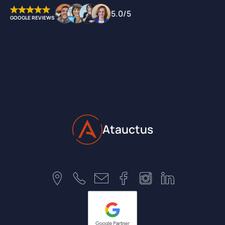
5.0/5
GOOGLE REVIEWS
Atauctus