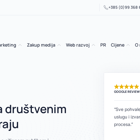
+385 (0)99 368
arketing
Zakup medija
Web razvoj
PR
Cijene
O
GOOGLE REVIEW
a društvenim
“Sve pohvale
uslugu i izva
raju
procesa.”