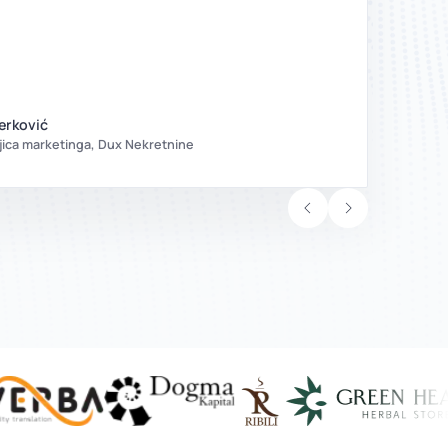
Atauctu
preporu
erković
ljica marketinga, Dux Nekretnine
V