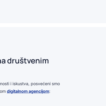
na društvenim
osti i iskustva, posvećeni smo
ašom
digitalnom agencijom
: