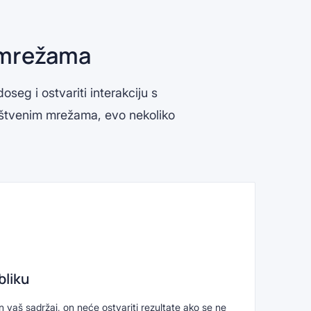
 mrežama
oseg i ostvariti interakciju s
ruštvenim mrežama, evo nekoliko
bliku
an vaš sadržaj, on neće ostvariti rezultate ako se ne