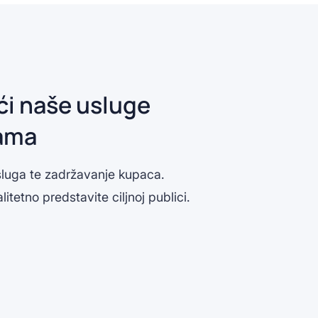
ći naše usluge
žama
usluga te zadržavanje kupaca.
etno predstavite ciljnoj publici.