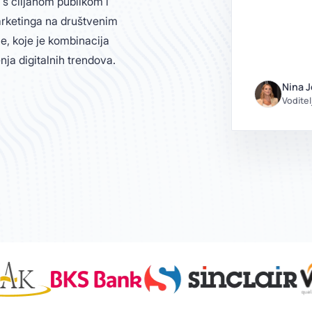
 s ciljanom publikom i
arketinga na društvenim
, koje je kombinacija
nja digitalnih trendova.
Nina J
Vodite