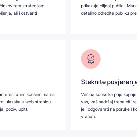
Učinkovitom strategijom
prikazuje ciljnoj publici. M
enja, ali i ostvariti
detaljno odredite publiku prem
Steknite povjerenj
ainteresiranim korisnicima na
Većina korisnika prije kupnj
oj ulazaka u web stranicu,
vas, vaš sadržaj treba biti re
a, poziv, upit).
je i odgovarati na poruke i 
vraćati.