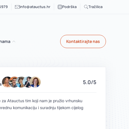
 6979
info@atauctus.hr
Podrška
Tražilica
 nama
Kontaktirajte nas
5.0/5
S
GOOGLE 
 za Atauctus tim koji nam je pružio vrhunsku
“Mlada,
nrednu komunikaciju i suradnju tijekom cijelog
susretlj
Radio 
zadovo