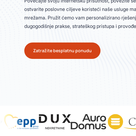
Povećajte svoju internetsku prisutnost, povežite se
ostvarite poslovne ciljeve koristeći naše usluge m
mrežama. Pružit ćemo vam personalizirano rješenje
dugogodišnje prakse, strateškog pristupa i provođe
Zatražite besplatnu ponudu