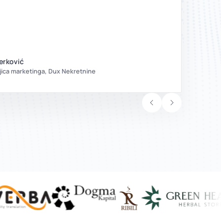
Atauctu
preporu
erković
ljica marketinga, Dux Nekretnine
V