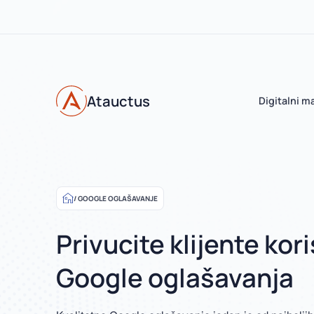
Atauctus
Digitalni m
GOOGLE OGLAŠAVANJE
Privucite klijente kor
Google oglašavanja