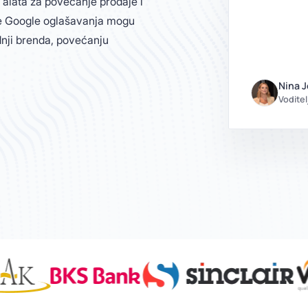
 alata za povećanje prodaje i
uge Google oglašavanja mogu
adnji brenda, povećanju
Nina J
Vodite