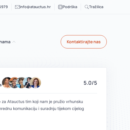
 6979
info@atauctus.hr
Podrška
Tražilica
 nama
Kontaktirajte nas
5.0/5
S
GOOGLE 
 za Atauctus tim koji nam je pružio vrhunsku
“Mlada,
nrednu komunikaciju i suradnju tijekom cijelog
susretlj
Radio 
zadovo