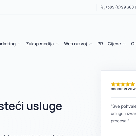
+385 (0)99 368
arketing
Zakup medija
Web razvoj
PR
Cijene
O
GOOGLE REVIEW
isteći usluge
“Sve pohvale
uslugu i izva
procesa.”