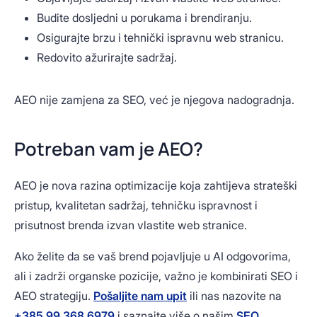
Budite dosljedni u porukama i brendiranju.
Osigurajte brzu i tehnički ispravnu web stranicu.
Redovito ažurirajte sadržaj.
AEO nije zamjena za SEO, već je njegova nadogradnja.
Potreban vam je AEO?
AEO je nova razina optimizacije koja zahtijeva strateški
pristup, kvalitetan sadržaj, tehničku ispravnost i
prisutnost brenda izvan vlastite web stranice.
Ako želite da se vaš brend pojavljuje u AI odgovorima,
ali i zadrži organske pozicije, važno je kombinirati SEO i
AEO strategiju.
Pošaljite nam upit
ili nas nazovite na
+385 99 368 6979
i saznajte više o našim
SEO