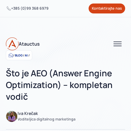
+385 (0)99 368 6979
Kontaktirajte nas
Atauctus
BLOG
/
AI
/
Što je AEO (Answer Engine
Optimization) – kompletan
vodič
Iva Krečak
Voditeljica digitalnog marketinga