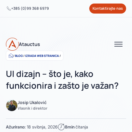
+385 (0)99 368 6979
Kontaktirajte nas
Atauctus
BLOG
/
IZRADA WEB STRANICA
/
UI dizajn – što je, kako
funkcionira i zašto je važan?
Josip Ukalović
Vlasnik i direktor
Ažurirano:
18 svibnja, 2026
8min
čitanja