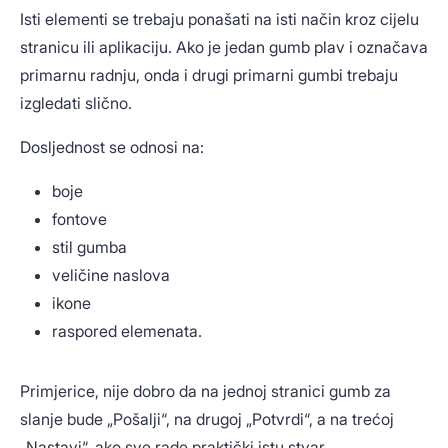
Isti elementi se trebaju ponašati na isti način kroz cijelu
stranicu ili aplikaciju. Ako je jedan gumb plav i označava
primarnu radnju, onda i drugi primarni gumbi trebaju
izgledati slično.
Dosljednost se odnosi na:
boje
fontove
stil gumba
veličine naslova
ikone
raspored elemenata.
Primjerice, nije dobro da na jednoj stranici gumb za
slanje bude „Pošalji“, na drugoj „Potvrdi“, a na trećoj
„Nastavi“, ako sve rade praktički istu stvar.