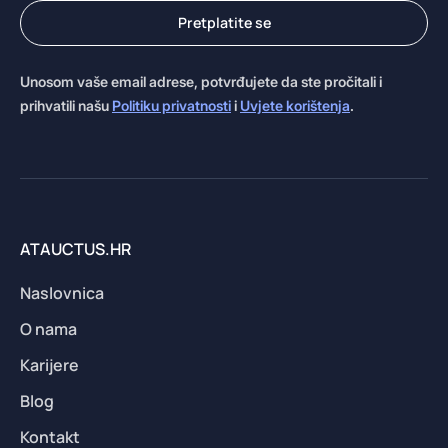
Pretplatite se
Unosom vaše email adrese, potvrđujete da ste pročitali i
prihvatili našu
Politiku privatnosti
i
Uvjete korištenja
.
ATAUCTUS.HR
Naslovnica
O nama
Karijere
Blog
Kontakt