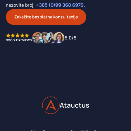
nazovite broj:
+385 (0)99 368 6979
.
Zakažite besplatne konzultacije
5.0/5
GOOGLE REVIEWS
Atauctus