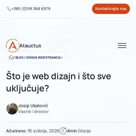
+385 (0)99 368 6979
Kontaktirajte nas
Atauctus
BLOG
/
IZRADA WEB STRANICA
/
Što je web dizajn i što sve
uključuje?
Josip Ukalović
Vlasnik i direktor
Ažurirano:
18 svibnja, 2026
4min
čitanja