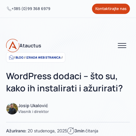
+385 (0)99 368 6979
Kontaktirajte nas
Atauctus
BLOG
/
IZRADA WEB STRANICA
/
WordPress dodaci – što su,
kako ih instalirati i ažurirati?
Josip Ukalović
Vlasnik i direktor
Ažurirano:
20 studenoga, 2025
3min
čitanja