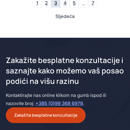
1
2
3
4
5
7
…
Sljedeća
Zakažite besplatne konzultacije i
saznajte kako možemo vaš posao
podići na višu razinu
Kontaktirajte nas online klikom na gumb ispod ili
nazovite broj:
+385 (0)99 368 6979
.
Zakažite besplatne konzultacije