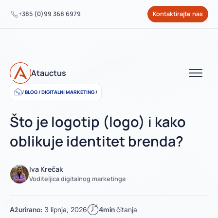
+385 (0)99 368 6979
Kontaktirajte nas
Atauctus
BLOG
/
DIGITALNI MARKETING
/
Što je logotip (logo) i kako
oblikuje identitet brenda?
Iva Krečak
Voditeljica digitalnog marketinga
Ažurirano:
3 lipnja, 2026
4min
čitanja