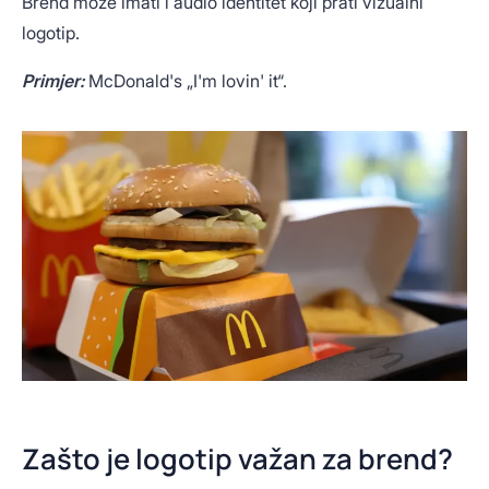
Brend može imati i audio identitet koji prati vizualni
logotip.
Primjer:
McDonald's „I'm lovin' it“.
Zašto je logotip važan za brend?