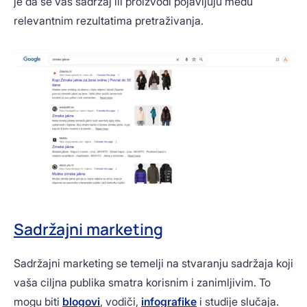
je da se vaš sadržaj ili proizvodi pojavljuju među
relevantnim rezultatima pretraživanja.
Sadržajni marketing
Sadržajni marketing se temelji na stvaranju sadržaja koji
vaša ciljna publika smatra korisnim i zanimljivim. To
mogu biti
blogovi
, vodiči,
infografike
i studije slučaja.