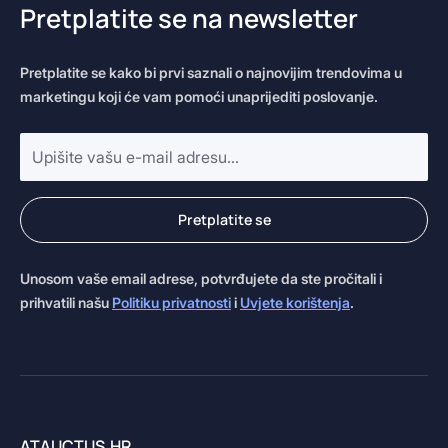
Pretplatite se na newsletter
Pretplatite se kako bi prvi saznali o najnovijim trendovima u
marketingu koji će vam pomoći unaprijediti poslovanje.
E-
mail
adresa
*
Pretplatite se
Unosom vaše email adrese, potvrđujete da ste pročitali i
prihvatili našu
Politiku privatnosti
i
Uvjete korištenja
.
ATAUCTUS.HR