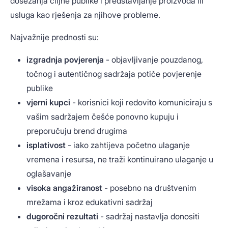
dosezanja ciljne publike i predstavljanje proizvoda ili
usluga kao rješenja za njihove probleme.
Najvažnije prednosti su:
izgradnja povjerenja
- objavljivanje pouzdanog,
točnog i autentičnog sadržaja potiče povjerenje
publike
vjerni kupci
- korisnici koji redovito komuniciraju s
vašim sadržajem češće ponovno kupuju i
preporučuju brend drugima
isplativost
- iako zahtijeva početno ulaganje
vremena i resursa, ne traži kontinuirano ulaganje u
oglašavanje
visoka angažiranost
- posebno na društvenim
mrežama i kroz edukativni sadržaj
dugoročni rezultati
- sadržaj nastavlja donositi