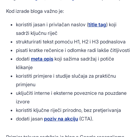
Kod izrade bloga važno je:
koristiti jasan i privlačan naslov (
title tag
) koji
sadrži ključnu riječ
strukturirati tekst pomoću H1, H2 i H3 podnaslova
pisati kratke rečenice i odlomke radi lakše čitljivosti
dodati
meta opis
koji sažima sadržaj i potiče
klikanje
koristiti primjere i studije slučaja za praktičnu
primjenu
uključiti interne i eksterne poveznice na pouzdane
izvore
koristiti ključne riječi prirodno, bez pretjerivanja
dodati jasan
poziv na akciju
(CTA).
Primjer takvog sadržaja je blog o Google recenzijama,