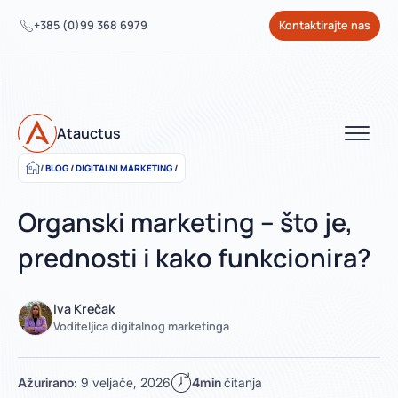
+385 (0)99 368 6979
Kontaktirajte nas
Atauctus
BLOG
/
DIGITALNI MARKETING
/
Organski marketing – što je,
prednosti i kako funkcionira?
Iva Krečak
Voditeljica digitalnog marketinga
Ažurirano:
9 veljače, 2026
4min
čitanja