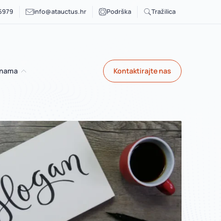
 6979
info@atauctus.hr
Podrška
Tražilica
 nama
Kontaktirajte nas