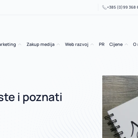
+385 (0)99 368
arketing
Zakup medija
Web razvoj
PR
Cijene
O
ste i poznati