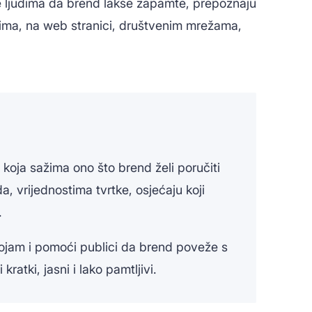
e ljudima da brend lakše zapamte, prepoznaju
lasima, na web stranici, društvenim mrežama,
koja sažima ono što brend želi poručiti
a, vrijednostima tvrtke, osjećaju koji
.
dojam i pomoći publici da brend poveže s
ratki, jasni i lako pamtljivi.