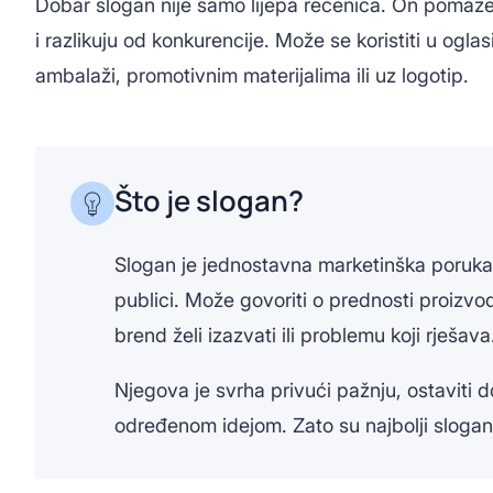
Dobar slogan nije samo lijepa rečenica. On pomaž
i razlikuju od konkurencije. Može se koristiti u og
ambalaži, promotivnim materijalima ili uz logotip.
Što je slogan?
Slogan je jednostavna marketinška poruka 
publici. Može govoriti o prednosti proizvod
brend želi izazvati ili problemu koji rješava
Njegova je svrha privući pažnju, ostaviti 
određenom idejom. Zato su najbolji slogani k