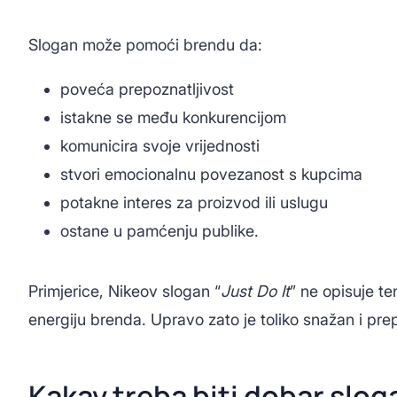
Slogan može pomoći brendu da:
poveća prepoznatljivost
istakne se među konkurencijom
komunicira svoje vrijednosti
stvori emocionalnu povezanost s kupcima
potakne interes za proizvod ili uslugu
ostane u pamćenju publike.
Primjerice, Nikeov slogan “
Just Do It
” ne opisuje te
energiju brenda. Upravo zato je toliko snažan i prep
Kakav treba biti dobar slog