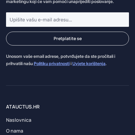
marketingu koji će vam pomoći unaprijediti poslovanje.
E-
mail
adresa
*
Pretplatite se
Unosom vaše email adrese, potvrđujete da ste pročitali i
prihvatili našu
Politiku privatnosti
i
Uvjete korištenja
.
ATAUCTUS.HR
Naslovnica
O nama