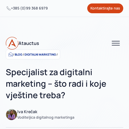
+385 (0)99 368 6979
Kontaktirajte nas
Atauctus
BLOG
/
DIGITALNI MARKETING
/
Specijalist za digitalni
marketing – što radi i koje
vještine treba?
Iva Krečak
Voditeljica digitalnog marketinga