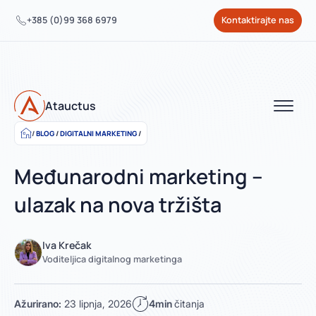
+385 (0)99 368 6979
Kontaktirajte nas
Atauctus
BLOG
/
DIGITALNI MARKETING
/
Međunarodni marketing –
ulazak na nova tržišta
Iva Krečak
Voditeljica digitalnog marketinga
Ažurirano:
23 lipnja, 2026
4min
čitanja