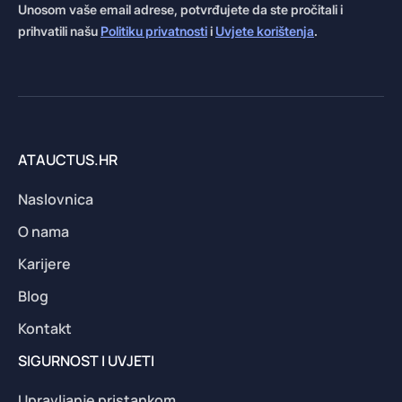
Unosom vaše email adrese, potvrđujete da ste pročitali i
prihvatili našu
Politiku privatnosti
i
Uvjete korištenja
.
ATAUCTUS.HR
Naslovnica
O nama
Karijere
Blog
Kontakt
SIGURNOST I UVJETI
Upravljanje pristankom