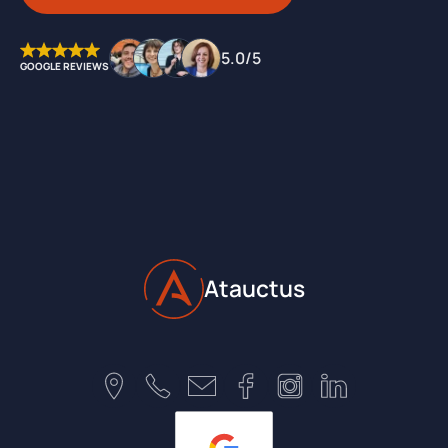
5.0/5
GOOGLE REVIEWS
Atauctus