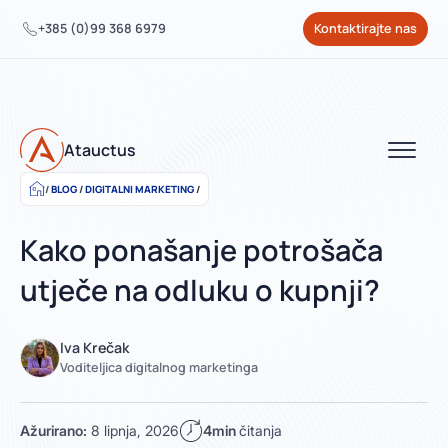
+385 (0)99 368 6979
Kontaktirajte nas
Atauctus
BLOG
/
DIGITALNI MARKETING
/
Kako ponašanje potrošača
utječe na odluku o kupnji?
Iva Krečak
Voditeljica digitalnog marketinga
Ažurirano:
8 lipnja, 2026
4min
čitanja