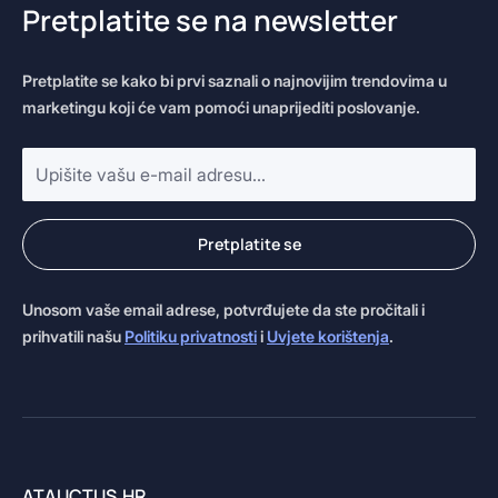
Pretplatite se na newsletter
Pretplatite se kako bi prvi saznali o najnovijim trendovima u
marketingu koji će vam pomoći unaprijediti poslovanje.
E-
mail
adresa
*
Pretplatite se
Unosom vaše email adrese, potvrđujete da ste pročitali i
prihvatili našu
Politiku privatnosti
i
Uvjete korištenja
.
ATAUCTUS.HR