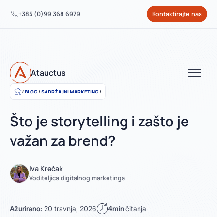
+385 (0)99 368 6979
Kontaktirajte nas
Atauctus
BLOG
/
SADRŽAJNI MARKETING
/
Što je storytelling i zašto je
važan za brend?
Iva Krečak
Voditeljica digitalnog marketinga
Ažurirano:
20 travnja, 2026
4min
čitanja