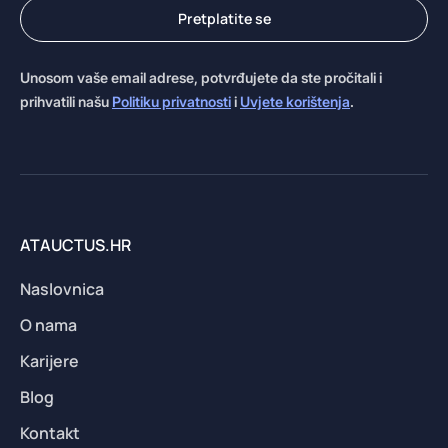
Pretplatite se
Unosom vaše email adrese, potvrđujete da ste pročitali i
prihvatili našu
Politiku privatnosti
i
Uvjete korištenja
.
ATAUCTUS.HR
Naslovnica
O nama
Karijere
Blog
Kontakt