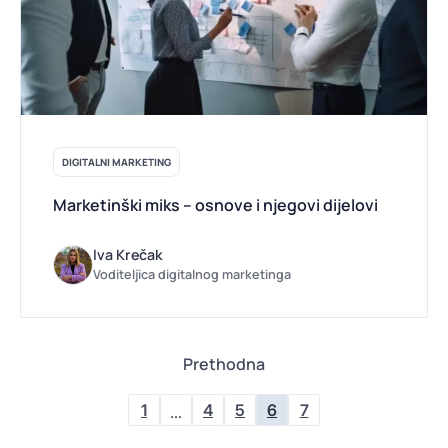
DIGITALNI MARKETING
Marketinški miks – osnove i njegovi dijelovi
Iva Krečak
Voditeljica digitalnog marketinga
Prethodna
1
4
5
6
7
…