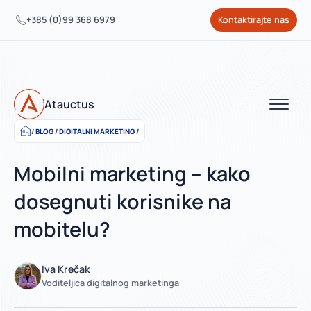
+385 (0)99 368 6979
Kontaktirajte nas
Atauctus
BLOG
/
DIGITALNI MARKETING
/
Mobilni marketing – kako
dosegnuti korisnike na
mobitelu?
Iva Krečak
Voditeljica digitalnog marketinga