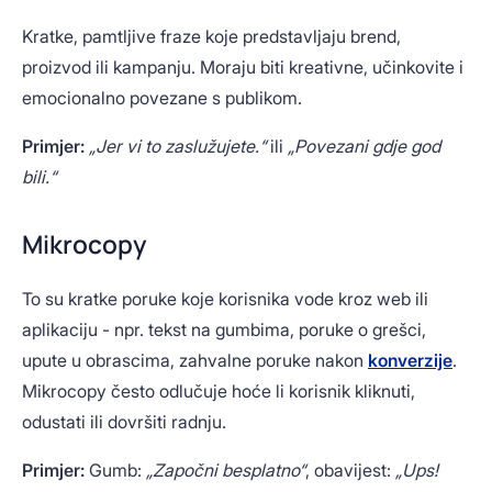
Kratke, pamtljive fraze koje predstavljaju brend,
proizvod ili kampanju. Moraju biti kreativne, učinkovite i
emocionalno povezane s publikom.
Primjer:
„Jer vi to zaslužujete.“
ili
„Povezani gdje god
bili.“
Mikrocopy
To su kratke poruke koje korisnika vode kroz web ili
aplikaciju - npr. tekst na gumbima, poruke o grešci,
upute u obrascima, zahvalne poruke nakon
konverzije
.
Mikrocopy često odlučuje hoće li korisnik kliknuti,
odustati ili dovršiti radnju.
Primjer:
Gumb:
„Započni besplatno“
, obavijest:
„Ups!