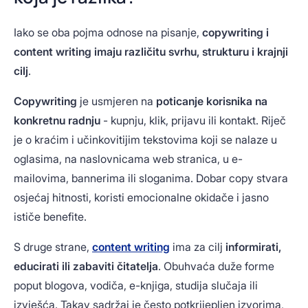
Iako se oba pojma odnose na pisanje,
copywriting i
content writing imaju različitu svrhu, strukturu i krajnji
cilj
.
Copywriting
je usmjeren na
poticanje korisnika na
konkretnu radnju
- kupnju, klik, prijavu ili kontakt. Riječ
je o kraćim i učinkovitijim tekstovima koji se nalaze u
oglasima, na naslovnicama web stranica, u e-
mailovima, bannerima ili sloganima. Dobar copy stvara
osjećaj hitnosti, koristi emocionalne okidače i jasno
ističe benefite.
S druge strane,
content writing
ima za cilj
informirati,
educirati ili zabaviti čitatelja
. Obuhvaća duže forme
poput blogova, vodiča, e-knjiga, studija slučaja ili
izvješća. Takav sadržaj je često potkrijepljen izvorima,