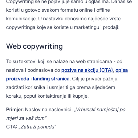
Copywriting se ne pojavljuje samo u oglasima. Danas se
koristi u gotovo svakom formatu online i offline
komunikacije. U nastavku donosimo najčešće vrste
copywritinga koje se koriste u marketingu i prodaji:
Web copywriting
To su tekstovi koji se nalaze na web stranicama - od
naslova i podnaslova do
poziva na akciju (CTA)
,
opisa
proizvoda
i
landing stranica
. Cilj je privući pažnju,
zadržati korisnika i usmjeriti ga prema sljedećem
koraku, poput kontaktiranja ili kupnje.
Primjer:
Naslov na naslovnici:
„Vrhunski namještaj po
mjeri za vaš dom“
CTA:
„Zatraži ponudu“