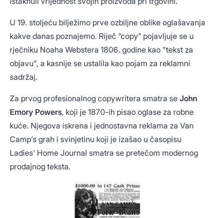
istaknuli vrijednost svojih proizvoda pri trgovini.
U 19. stoljeću bilježimo prve ozbiljne oblike oglašavanja
kakve danas poznajemo. Riječ “copy” pojavljuje se u
rječniku Noaha Webstera 1806. godine kao "tekst za
objavu", a kasnije se ustalila kao pojam za reklamni
sadržaj.
Za prvog profesionalnog copywritera smatra se
John
Emory Powers
, koji je 1870-ih pisao oglase za robne
kuće. Njegova iskrena i jednostavna reklama za Van
Camp’s grah i svinjetinu koji je izašao u časopisu
Ladies' Home Journal smatra se pretečom modernog
prodajnog teksta.