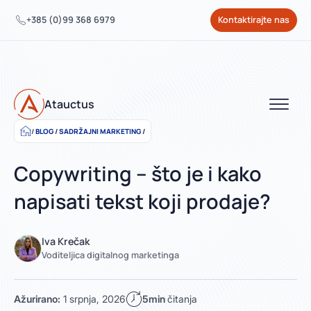
+385 (0)99 368 6979
Kontaktirajte nas
Atauctus
BLOG
/
SADRŽAJNI MARKETING
/
Copywriting – što je i kako
napisati tekst koji prodaje?
Iva Krečak
Voditeljica digitalnog marketinga
Ažurirano:
1 srpnja, 2026
5min
čitanja