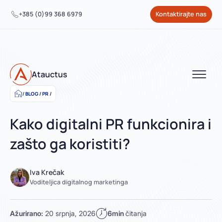
+385 (0)99 368 6979
Kontaktirajte nas
Atauctus
BLOG
/
PR
/
Kako digitalni PR funkcionira i
zašto ga koristiti?
Iva Krečak
Voditeljica digitalnog marketinga
Ažurirano:
20 srpnja, 2026
6min
čitanja